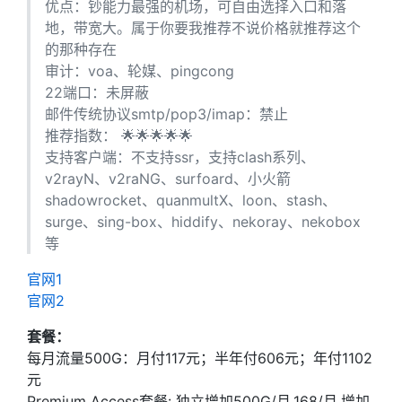
优点：钞能力最强的机场，可自由选择入口和落
地，带宽大。属于你要我推荐不说价格就推荐这个
的那种存在
审计：voa、轮媒、pingcong
22端口：未屏蔽
邮件传统协议smtp/pop3/imap：禁止
推荐指数： 🌟🌟🌟🌟🌟
支持客户端：不支持ssr，支持clash系列、
v2rayN、v2raNG、surfoard、小火箭
shadowrocket、quanmultX、loon、stash、
surge、sing-box、hiddify、nekoray、nekobox
等
官网1
官网2
套餐：
每月流量500G：月付117元；半年付606元；年付1102
元
Premium Access套餐: 独立增加500G/月,168/月,增加