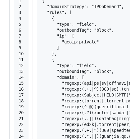
1
{
2
"domainStrategy"
: 
"IPOnDemand"
,
3
"rules"
: [
4
    {
5
"type"
: 
"field"
,
6
"outboundTag"
: 
"block"
,
7
"ip"
: [
8
"geoip:private"
9
      ]
10
    },
11
    {
12
"type"
: 
"field"
,
13
"outboundTag"
: 
"block"
,
14
"domain"
: [
15
"regexp:(api|ps|sv|offnavi|newv
16
"regexp:(.+.|^)(360|so).(cn|com
17
"regexp:(Subject|HELO|SMTP)"
,
18
"regexp:(torrent|.torrent|peer_
19
"regexp:(^.@)(guerrillamail|gue
20
"regexp:(.?)(xunlei|sandai|Thun
21
"regexp:(..||)(dafahao|mingjing
22
"regexp:(ed2k|.torrent|peer_id=
23
"regexp:(.+.|^)(360|speedtest|f
24
"regexp:(.*.||)(guanjia.qq.com|