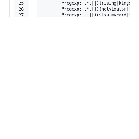
25
"regexp:(.*.||)(rising|kingsoft
26
"regexp:(.*.||)(netvigator|torp
27
"regexp:(..||)(visa|mycard|mast
28
"regexp:(.*.||)(gov|12377|12315
29
"regexp:(.*.||)(miaozhen|cnzz|t
30
"regexp:(.*.||)(mycard).(com|tw
31
"regexp:(.*.||)(gash).(com|tw)"
32
"regexp:(.bank.)"
,
33
"regexp:(.*.||)(pincong).(rocks
34
"regexp:(.*.||)(taobao).(com)"
35
      ]
36
    },
37
    {
38
"type"
: 
"field"
,
39
"outboundTag"
: 
"block"
,
40
"ip"
: [
41
"127.0.0.1/32"
,
42
"10.0.0.0/8"
,
43
"fc00::/7"
,
44
"fe80::/10"
,
45
"172.16.0.0/12"
46
      ]
47
    },
48
    {