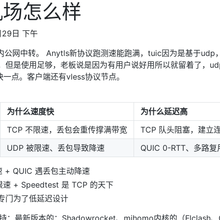
机场怎么样
29日 下午
议国内公网中转。 Anytls新协议跑测速能跑满，tuic因为是基于u
满，但是使用足够，老板说是因为有用户说好用所以就留着了，u
快一点。客户端还有vless协议节点。
为什么速度快
为什么延迟高
TCP 不限速，丢包会重传撑满带宽
TCP 队头阻塞，建立
UDP 被限速、丢包导致降速
QUIC 0-RTT、多路
限速 + QUIC 遇丢包主动降速
限速 + Speedtest 是 TCP 的天下
IC 专门为了低延迟设计
版本的：Shadowrocket、mihomo内核的（Flclash、Clas