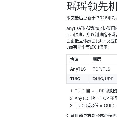
瑶瑶领先
本文最后更新于 2026年7月
Anytls新协议和tuic协
udp限速，所以测速跑不
会更低且体感会比tcp反应
usa有两个节点0.1倍率.
协议
底层
AnyTLS
TCP/TLS
TUIC
QUIC/UDP
TUIC 慢 = UDP 被
AnyTLS 快 = TCP 不
TUIC 延迟低 = QU
注意目前只有部分客户端支持：最新