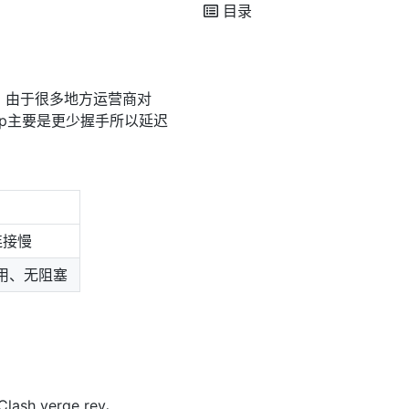
目录
dp，由于很多地方运营商对
dp主要是更少握手所以延迟
连接慢
复用、无阻塞
h verge rev、